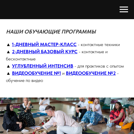
НАШИ ОБУЧАЮЩИЕ ПРОГРАММЫ
▲
1-ДНЕВНЫЙ МАСТЕР-КЛАСС
-
контактные техники
▲
2-ДНЕВНЫЙ БАЗОВЫЙ КУРС
- контактные и
бесконтактные
▲
УГЛУБЛЕННЫЙ ИНТЕНСИВ
- для практиков с опытом
▲
ВИДЕООБУЧЕНИЕ №1
и
ВИДЕООБУЧЕНИЕ №2
-
обучение по видео