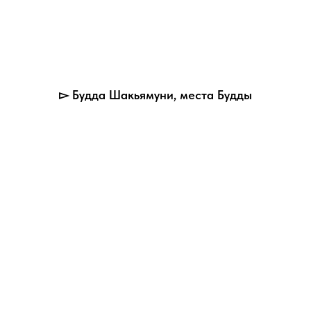
▻ Будда Шакьямуни, места Будды