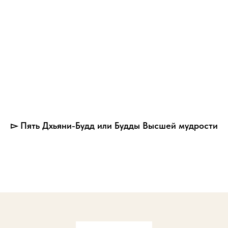
▻ Пять Дхьяни-Будд или Будды Высшей мудрости