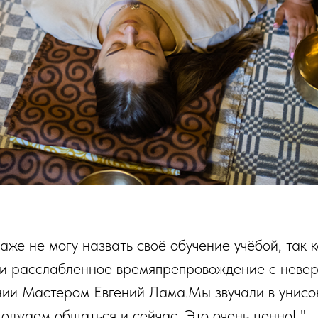
даже не могу назвать своё обучение учёбой, так 
 и расслабленное времяпрепровождение с неве
нии Мастером Евгений Лама.Мы звучали в унис
олжаем общаться и сейчас. Это очень ценно! "