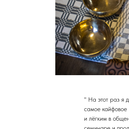
" На этот раз я 
самое кайфовое
и лёгким в обще
семинаре и прод