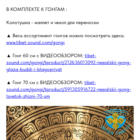
В КОМПЛЕКТЕ К ГОНГАМ :
Колотушка - маллет и чехол для переноски
▲ Весь ассортимент гонгов можно посмотреть здесь:
www.tibet-sound.com/gongi
▲ Гонг 60 см с ВИДЕООБЗОРОМ:
tibet-
sound.com/gongi/tproduct/212636013092-nepalskii-gong-
glaza-buddi-i-blagopriyat
▲ Гонг 70 см с ВИДЕООБЗОРОМ:
tibet-
sound.com/gongi/tproduct/591305916722-nepalskii-gong-
tsvetok-zhizni-70-sm