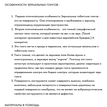
ОСОБЕННОСТИ ЗЕРКАЛЬНЫХ ГОНГОВ :
Первая отличительная особенность Зеркальных тибетских гонгов -
это их поверхность. Она отполирована и приближена к зеркалу,
отражающему окружающее пространство.
Вторая отличительная особенность - это тонкий специфический
металл тела гонгов, который влияет на вес и на звук. (Такой
материал применяют и для известных европейских брендов.) А
конкретно:
Эти гонги легче и проще в переноске, чем остальные непальские и
тибетские гонги.
Гонги тонкие, что делает их звуковое поле более ярким и
многогранным, а звуковую волну "короче". Поэтому эти гонги
зачастую используют в практиках звукотерапии, джапа-медитации и
кундалини йоги, где при каждом ударе гонга произносится
определенная мантра или биджа-мантра, которые акцентирует звук
гонга.
Поверхность инструмента может содержать выемки, ложбинки,
вмятинки, небольшие потертости и поверхностные царапины на
лицевой поверхности мембраны, что не влияет на виброакустические
свойства инструмента и не является дефектом.
МАТЕРИАЛЫ В ПОМОЩЬ: