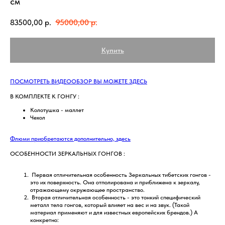
см
83500,00
р.
95000,00
р.
Купить
ПОСМОТРЕТЬ ВИДЕООБЗОР ВЫ МОЖЕТЕ ЗДЕСЬ
В КОМПЛЕКТЕ К ГОНГУ :
Колотушка - маллет
Чехол
Флюми приобретаются дополнительно, здесь
ОСОБЕННОСТИ ЗЕРКАЛЬНЫХ ГОНГОВ :
Первая отличительная особенность Зеркальных тибетских гонгов -
это их поверхность. Она отполирована и приближена к зеркалу,
отражающему окружающее пространство.
Вторая отличительная особенность - это тонкий специфический
металл тела гонгов, который влияет на вес и на звук. (Такой
материал применяют и для известных европейских брендов.) А
конкретно: