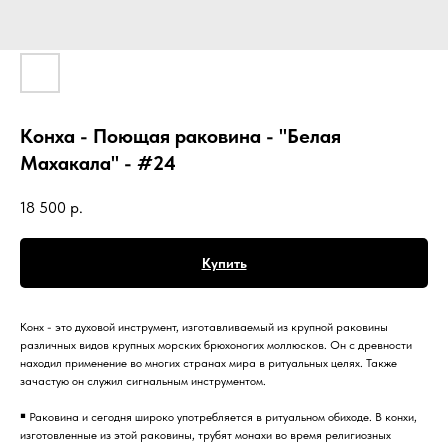
Конха - Поющая раковина - "Белая
Махакала" - #24
18 500
р.
Купить
Конх - это духовой инструмент, изготавливаемый из крупной раковины
различных видов крупных морских брюхоногих моллюсков. Он с древности
находил применение во многих странах мира в ритуальных целях. Также
зачастую он служил сигнальным инструментом.
￭ Раковина и сегодня широко употребляется в ритуальном обиходе. В конхи,
изготовленные из этой раковины, трубят монахи во время религиозных