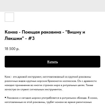
Конха - Поющая раковина - "Вишну и
Лакшми" - #3
18 500
р.
Купить
Конх - это духовой инструмент, изготавливаемый из крупной раковины
различных видов крупных морских брюхоногих моллюсков. Он с древности
находил применение во многих странах мира в ритуальных целях. Также
зачастую он служил сигнальным инструментом.
￭ Раковина и сегодня широко употребляется в ритуальном обиходе. В конхи,
изготовленные из этой раковины, трубят монахи во время религиозных