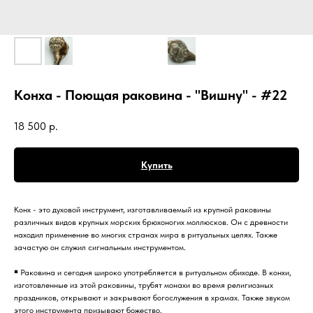
Конха - Поющая раковина - "Вишну" - #22
18 500
р.
Купить
Конх - это духовой инструмент, изготавливаемый из крупной раковины
различных видов крупных морских брюхоногих моллюсков. Он с древности
находил применение во многих странах мира в ритуальных целях. Также
зачастую он служил сигнальным инструментом.
￭ Раковина и сегодня широко употребляется в ритуальном обиходе. В конхи,
изготовленные из этой раковины, трубят монахи во время религиозных
праздников, открывают и закрывают богослужения в храмах. Также звуком
этого инструмента призывают божество.