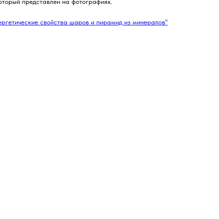
который представлен на фотографиях.
ергетические свойства шаров и пирамид из минералов"