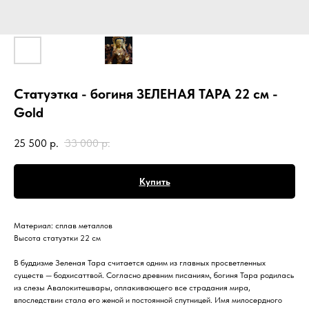
Статуэтка - богиня ЗЕЛЕНАЯ ТАРА 22 см -
Gold
25 500
р.
33 000
р.
Купить
Материал: сплав металлов
Высота статуэтки 22 см
В буддизме Зеленая Тара считается одним из главных просветленных
существ — бодхисаттвой. Согласно древним писаниям, богиня Тара родилась
из слезы Авалокитешвары, оплакивающего все страдания мира,
впоследствии стала его женой и постоянной спутницей. Имя милосердного