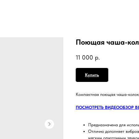
Поющая чаша-ко
11 000
р.
Купить
Компактная поющая чаша-колоко
ПОСМОТРЕТЬ ВИДЕООБЗОР В
Предназначена для испол
Отлично дополняет вибро
мягким однотонным звуко